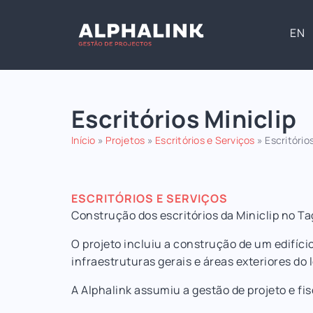
EN
Escritórios Miniclip
Início
»
Projetos
»
Escritórios e Serviços
»
Escritórios
ESCRITÓRIOS E SERVIÇOS
Construção dos escritórios da Miniclip no T
O projeto incluiu a construção de um edifíci
infraestruturas gerais e áreas exteriores do l
A Alphalink assumiu a gestão de projeto e fis