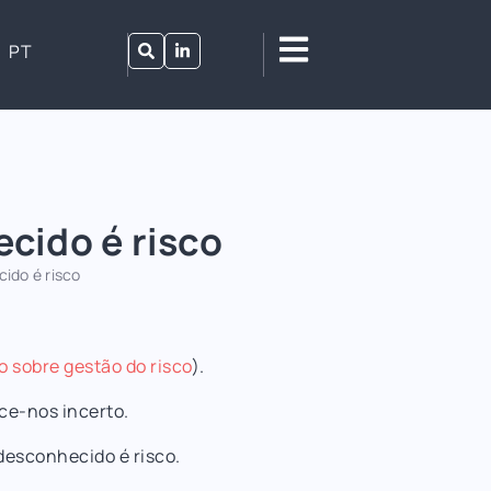
PT
cido é risco
ido é risco
io sobre gestão do risco
).
ce-nos incerto.
desconhecido é risco.