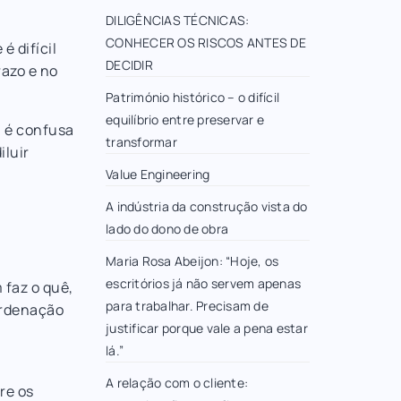
DILIGÊNCIAS TÉCNICAS:
CONHECER OS RISCOS ANTES DE
é difícil
DECIDIR
razo e no
Património histórico – o difícil
equilíbrio entre preservar e
l é confusa
transformar
iluir
Value Engineering
A indústria da construção vista do
lado do dono de obra
Maria Rosa Abeijon: “Hoje, os
escritórios já não servem apenas
faz o quê,
para trabalhar. Precisam de
ordenação
justificar porque vale a pena estar
lá.”
A relação com o cliente:
re os