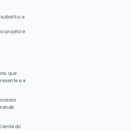
substitui a
no projeto e
te, que
presente e a
rocesso
Grande
ciente do