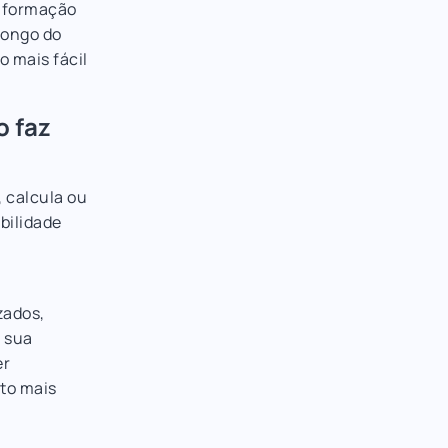
informação
longo do
o mais fácil
o faz
, calcula ou
bilidade
zados,
a sua
er
to mais