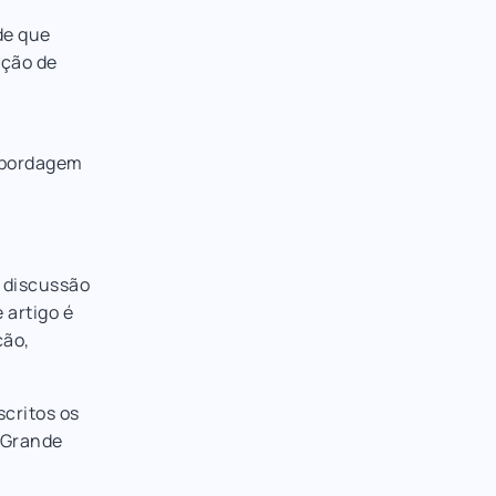
de que
ação de
 abordagem
A discussão
 artigo é
ção,
critos os
O Grande