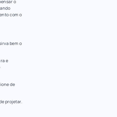
pensar o
rando
mento com o
sirva bem o
ura e
e
cione de
e projetar.